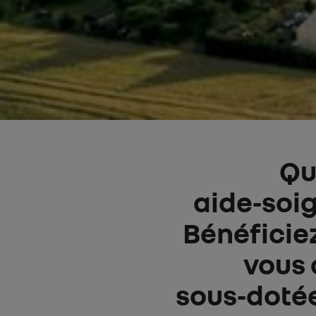
URL de la vidéo
Qu
aide‑soi
Bénéficiez
vous 
sous‑dotée,