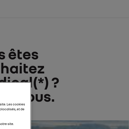
s êtes
uhaitez
ical(*) ?
ur vous.
site. Les cookies
localisés, et de
tre site.