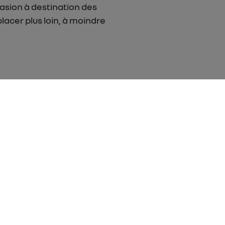
asion à destination des
acer plus loin, à moindre