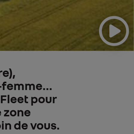
e),
‑femme...
Fleet pour
e zone
oin de vous.