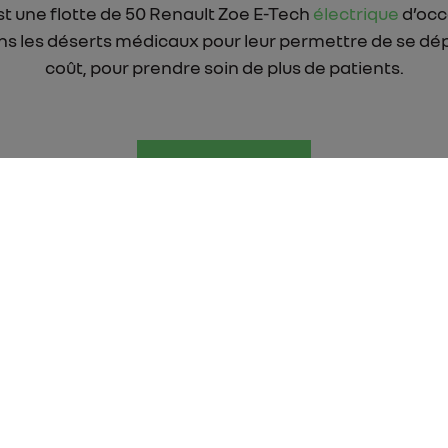
est une flotte de 50 Renault Zoe E-Tech
électrique
d’occ
s les déserts médicaux pour leur permettre de se dépl
coût, pour prendre soin de plus de patients.
INSCRIVEZ-VOUS