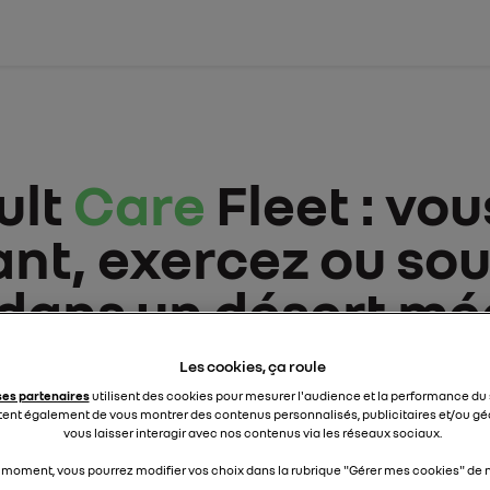
ult
Care
Fleet : vou
nt, exercez ou so
dans un désert méd
ons une voiture po
Les cookies, ça roule
ses partenaires
utilisent des cookies pour mesurer l'audience et la performance du 
ent également de vous montrer des contenus personnalisés, publicitaires et/ou géo
vous laisser interagir avec nos contenus via les réseaux sociaux.
 moment, vous pourrez modifier vos choix dans la rubrique "Gérer mes cookies" de no