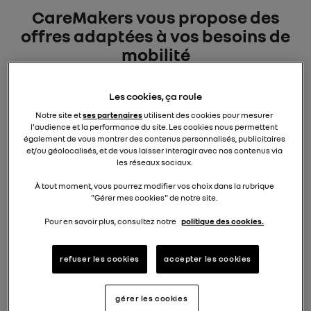
CareMakers vous propose des
offres adaptées à vos besoins de
mobilité
Un crédit vous engage et doit être remboursé.
Vérifiez vos capacités de remboursement
Les cookies, ça roule
avant de vous engager.
Notre site et
ses partenaires
utilisent des cookies pour mesurer
l'audience et la performance du site. Les cookies nous permettent
également de vous montrer des contenus personnalisés, publicitaires
et/ou géolocalisés, et de vous laisser interagir avec nos contenus via
les réseaux sociaux.
Main image or video
Image
Ma
Im
À tout moment, vous pourrez modifier vos choix dans la rubrique
"Gérer mes cookies" de notre site.
Pour en savoir plus, consultez notre
politique des cookies.
refuser les cookies
accepter les cookies
gérer les cookies