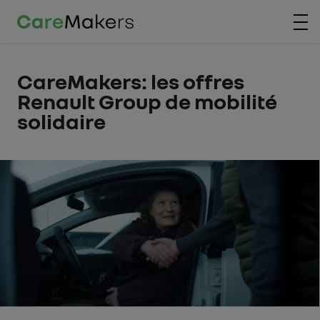
Aller au contenu principal
CareMakers: les offres
Renault Group de mobilité
solidaire
Main image or video
Image