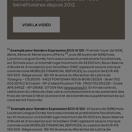
bénéficiaires depuis 2012.
VOIR LA VIDÉO
(1)
Exemple pour Sandero Expression ECO-G 120 :
Premier loyer de 165€,
(3)
2ème, 3ème et 4ème loyers offerts
, puis 48 loyers de 165€/mois.
Location Longue Durée, hors assurances et prestations facultatives,
sur 52 mois pour un kilométrage maximum de 42.500 km, Sous réserve
d'étude et d'acception par le bailleur DIAC agissant sous la marque
commerciale MOBILIZE FINANCIAL SERVICES, au capital de EUR 415
100 500 -Siège social : 80-90 Avenue du Maréchal de Lattre de
Tassigny – CS 20015 - 94127 FONTENAY-SOUS-BOIS CEDEX - Siren 702
002 221 R.C.S Creteil – N° d’identification TVA : FR02 702 002 221 – Code
APE 6492Z – N° ORIAS : 07 004 966 (
www.orias.fr
). En fin de contrat,
restitution du véhicule chez votre concessionnaire avec paiement des
frais de remise à l’état standard et de kilomètres supplémentaires qui
vous seront facturés.
(2)
Exemple pour Sandero Expression ECO-G 120 :
61 loyers de 158€/mois.
Location Longue Durée, hors assurances et prestations facultatives,
sur 61 mois pour un kilométrage maximum de 50.000 km, Sous réserve
d'étude et d'acception par le bailleur DIAC agissant sous la marque
commerciale MOBILIZE FINANCIAL SERVICES, au capital de EUR 415
100 500 -Siège social : 80-90 Avenue du Maréchal de Lattre de