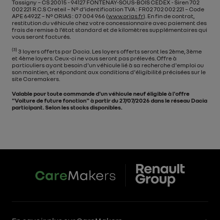
Tassigny – CS 20015 - 94127 FONTENAY-SOUS-BOIS CEDEX - Siren 702
002 221 R.C.S Creteil – N° d’identification TVA : FR02 702 002 221 – Code
APE 6492Z – N° ORIAS : 07 004 966 (
www.orias.fr
). En fin de contrat,
restitution du véhicule chez votre concessionnaire avec paiement des
frais de remise à l’état standard et de kilomètres supplémentaires qui
vous seront facturés.
(3)
3 loyers offerts par Dacia. Les loyers offerts seront les 2ème, 3ème
et 4ème loyers. Ceux-ci ne vous seront pas prélevés. Offre à
particuliers ayant besoin d'un véhicule lié à sa recherche d'emploi ou
son maintien, et répondant aux conditions d'éligibilité précisées sur le
site Caremakers.
Valable pour toute commande d'un véhicule neuf éligible à l'offre
"Voiture de future fonction" à partir du 27/07/2026 dans le réseau Dacia
participant. Selon les stocks disponibles.